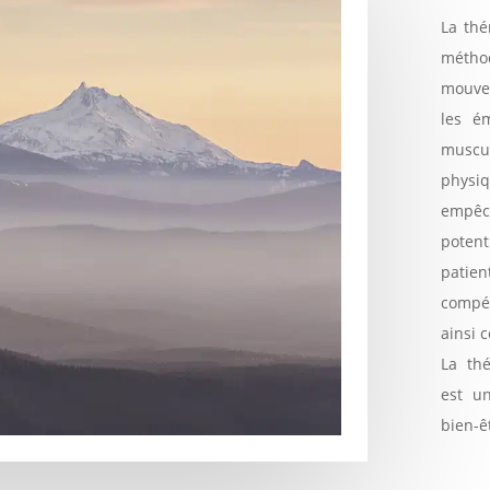
La thé
méthod
mouvem
les é
muscu
physi
empêc
poten
patien
compét
ainsi 
La th
est u
bien-êt