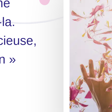
ne
la.
cieuse,
n »