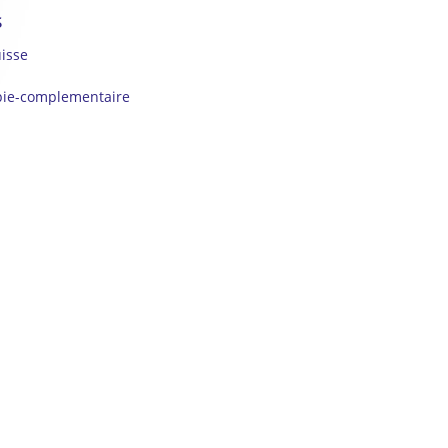
s
isse
pie-complementaire