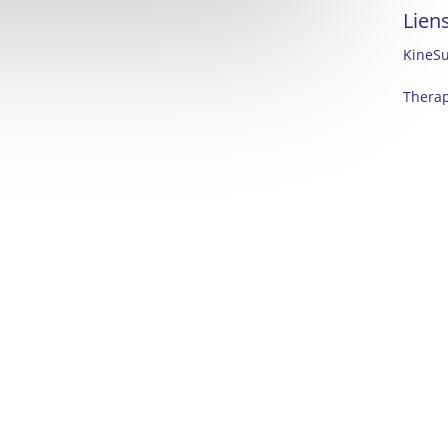
Lien
KineSu
Thera